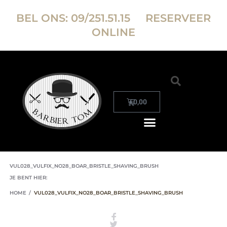
BEL ONS:
09/251.51.15
RESERVEER
ONLINE
€
0,00
VUL028_VULFIX_NO28_BOAR_BRISTLE_SHAVING_BRUSH
JE BENT HIER:
HOME
/
VUL028_VULFIX_NO28_BOAR_BRISTLE_SHAVING_BRUSH