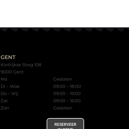
GENT
Kortrijkse Stwg 108
9000 Gent
Ma
Gesloten
Di – Woe
09:00 – 18:00
Do – Vrij
09:00 – 19:00
Zat
09:00 – 16:00
Zon
Gesloten
RESERVEER