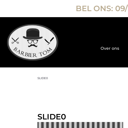
BEL ONS:
09/
Over ons
SLIDE0
SLIDE0