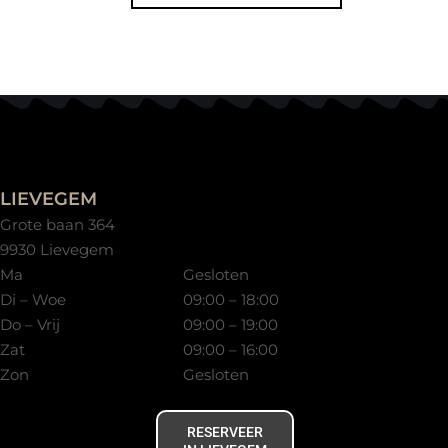
LIEVEGEM
Grote baan 364
9930 Lievegem
Ma
Gesloten
Di – Woe
09:00 – 18:00
Do – Vrij
09:00 – 19:00
Zat
09:00 – 16:00
Zon
Gesloten
RESERVEER