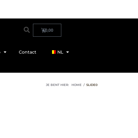
€
0,00
p
Contact
NL
JE BENT HIER:
HOME
/
SLIDE0