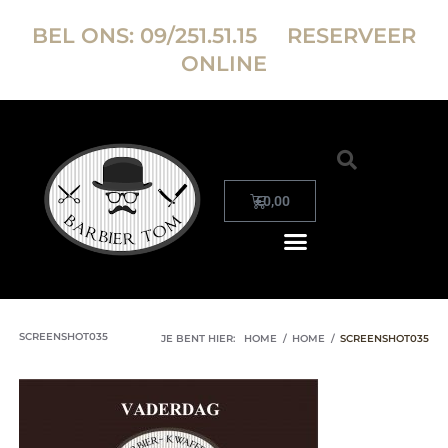
BEL ONS:
09/251.51.15
RESERVEER
ONLINE
€
0,00
SCREENSHOT035
JE BENT HIER:
HOME
/
HOME
/
SCREENSHOT035