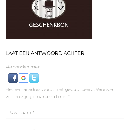
LAAT EEN ANTWOORD ACHTER
Verbonden met:
Het e-mailadres wordt niet gepubliceerd.
Vereiste
velden zijn gemarkeerd met
*