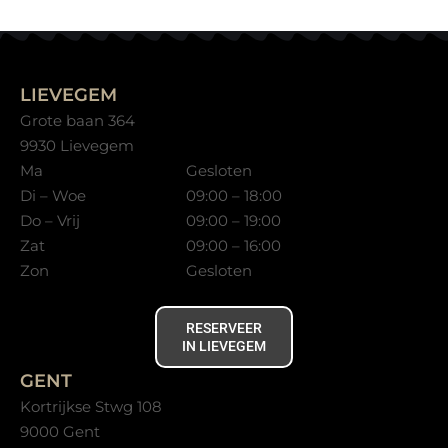
LIEVEGEM
Grote baan 364
9930 Lievegem
Ma
Gesloten
Di – Woe
09:00 – 18:00
Do – Vrij
09:00 – 19:00
Zat
09:00 – 16:00
Zon
Gesloten
RESERVEER
IN LIEVEGEM
GENT
Kortrijkse Stwg 108
9000 Gent