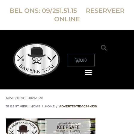
BEL ONS:
09/251.51.15
RESERVEER
ONLINE
€
0,00
ADVERTENTIE-1024×538
JE BENT HIER:
HOME
/
HOME
/
ADVERTENTIE-1024×538