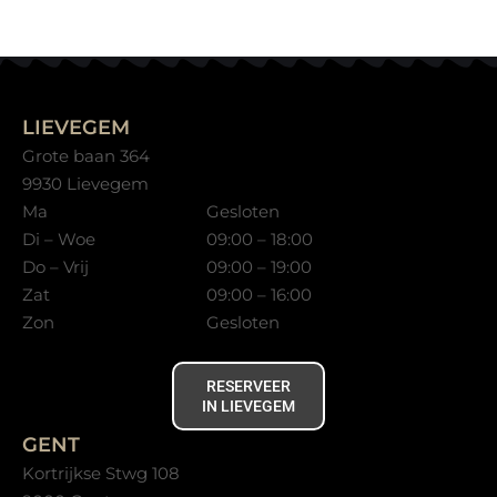
LIEVEGEM
Grote baan 364
9930 Lievegem
Ma
Gesloten
Di – Woe
09:00 – 18:00
Do – Vrij
09:00 – 19:00
Zat
09:00 – 16:00
Zon
Gesloten
RESERVEER
IN LIEVEGEM
GENT
Kortrijkse Stwg 108