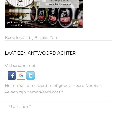
Koop lokaal bij Barbier Tom
LAAT EEN ANTWOORD ACHTER
Verbonden met:
Het e-mailadres wordt niet gepubliceerd.
Vereiste
velden zijn gemarkeerd met
*