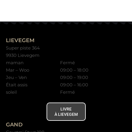
LIEVEGEM
Super piste 364
9930 Lievegem
maman
Fermé
Mar – Woo
09:00 – 18:00
Jeu – Ven
09:00 – 19:00
Était assis
09:00 – 16:00
soleil
Fermé
LIVRE
À LIEVEGEM
GAND