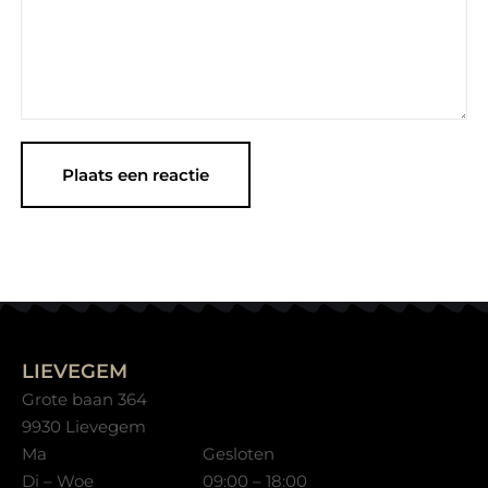
LIEVEGEM
Grote baan 364
9930 Lievegem
Ma
Gesloten
Di – Woe
09:00 – 18:00