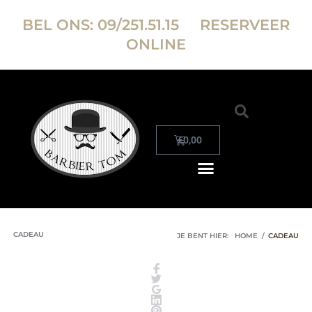
BEL ONS:
09/251.51.15
RESERVEER
ONLINE
€
0,00
CADEAU
JE BENT HIER:
HOME
/
CADEAU