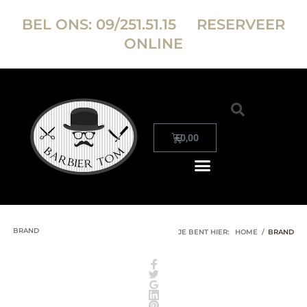
BEL ONS:
09/251.51.15
RESERVEER
ONLINE
€
0,00
BRAND
JE BENT HIER:
HOME
/
BRAND