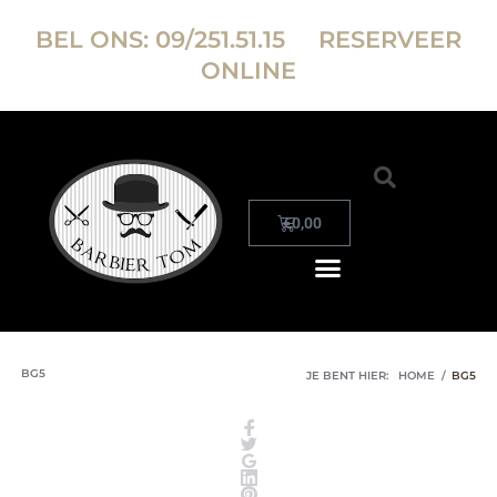
BEL ONS:
09/251.51.15
RESERVEER
ONLINE
€
0,00
BG5
JE BENT HIER:
HOME
/
BG5