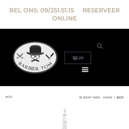
BEL ONS:
09/251.51.15
RESERVEER
ONLINE
€
0,00
BG11
JE BENT HIER:
HOME
/
BG11