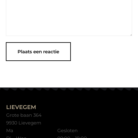
LIEVEGEM
Grote baan 364
9930 Lievegem
Ma
Gesloten