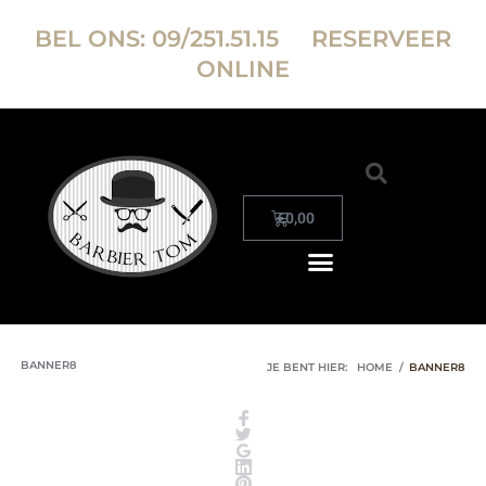
BEL ONS:
09/251.51.15
RESERVEER
ONLINE
€
0,00
BANNER8
JE BENT HIER:
HOME
/
BANNER8