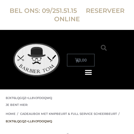
BEL ONS:
09/251.51.15
RESERVEER
ONLINE
€
0,00
BJXT6LQGQZ+LL8VJFDOQWQ
JE BENT HIER:
HOME
/
CADEAUBOX MET KNIPBEURT & FULL SERVICE SCHEERBEURT
/
BJXT6LQGQZ+LL8VJFDOQWQ