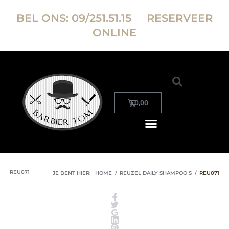
BEL ONS:
09/251.51.15
RESERVEER
ONLINE
€
0,00
REU071
JE BENT HIER:
HOME
/
REUZEL DAILY SHAMPOO S
/
REU071