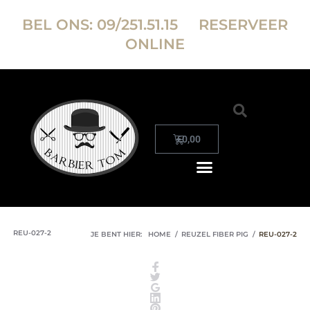
BEL ONS:
09/251.51.15
RESERVEER
ONLINE
€
0,00
REU-027-2
JE BENT HIER:
HOME
/
REUZEL FIBER PIG
/
REU-027-2