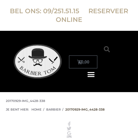
BEL ONS:
09/251.51.15
RESERVEER
ONLINE
€
0,00
20170929-IMG_4428-338
JE BENT HIER:
HOME
/
BARBIER
/
20170929-IMG_4428-338