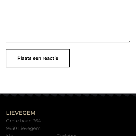
LIEVEGEM
Grote baan 364
9930 Lievegem
Ma
Gesloten