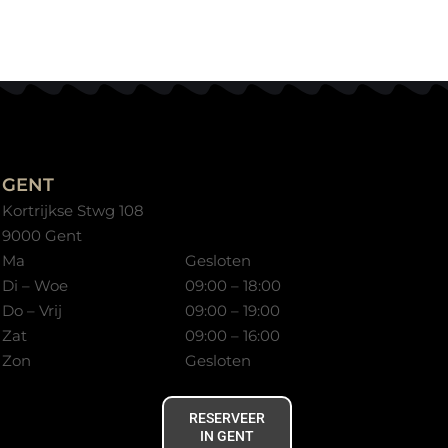
GENT
Kortrijkse Stwg 108
9000 Gent
Ma
Gesloten
Di – Woe
09:00 – 18:00
Do – Vrij
09:00 – 19:00
Zat
09:00 – 16:00
Zon
Gesloten
RESERVEER
IN GENT