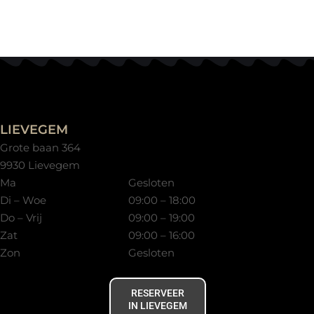
LIEVEGEM
Grote baan 364
9930 Lievegem
Ma
Gesloten
Di – Woe
09:00 – 18:00
Do – Vrij
09:00 – 19:00
Zat
09:00 – 16:00
Zon
Gesloten
RESERVEER
IN LIEVEGEM