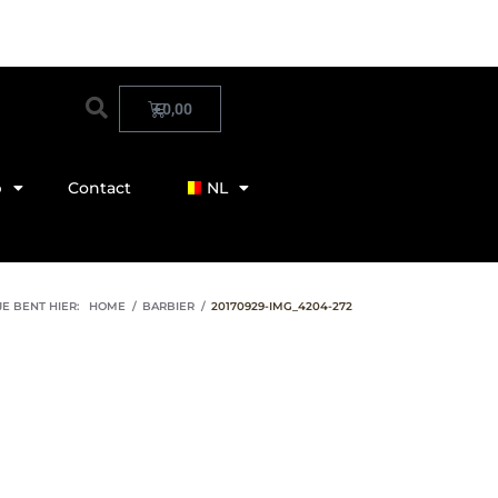
€
0,00
p
Contact
NL
JE BENT HIER:
HOME
/
BARBIER
/
20170929-IMG_4204-272