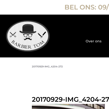
BEL ONS:
09/
Over ons
20170929-IMG_4204-272
20170929-IMG_4204-2