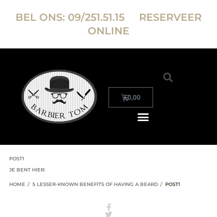
BEL ONS:
09/251.51.15
RESERVEER
ONLINE
€
0,00
POST1
JE BENT HIER:
HOME
/
5 LESSER-KNOWN BENEFITS OF HAVING A BEARD
/
POST1